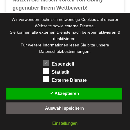
gegenüber Ihrem Wettbewerb!
Wir verwenden technisch notwendige Cookies auf unserer
Webseite sowie externe Dienste.
Sie können alle externen Dienste nach belieben aktivieren &
Beratung gewünscht?
deaktivieren.
Für weitere Informationen lesen Sie bitte unsere
Datenschutzbestimmungen.
Essenziell
Weiterführende Artikel:
Statistik
Fallbeispiel – Casestudy: SAP-
Externe Dienste
Schnittstelle für den Web-to- Print Shop
Fallbeispiel – Casestudy: Drucksachen-
✓ Akzeptieren
SHOP für die Mitarbeiter der Porsche
Holding Salzburg
Auswahl speichern
Prozessautomatisierung für
Druckereien: Worauf Sie bei der
Einstellungen
Auswahl einer Softwarelösung achten