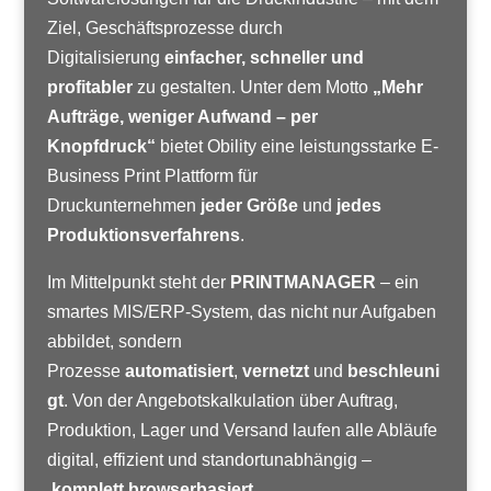
Ziel, Geschäftsprozesse durch
Digitalisierung
einfacher, schneller und
profitabler
zu gestalten. Unter dem Motto
„Mehr
Aufträge, weniger Aufwand – per
Knopfdruck“
bietet Obility eine leistungsstarke E-
Business Print Plattform für
Druckunternehmen
jeder Größe
und
jedes
Produktionsverfahrens
.
Im Mittelpunkt steht der
PRINTMANAGER
– ein
smartes MIS/ERP-System, das nicht nur Aufgaben
abbildet, sondern
Prozesse
automatisiert
,
vernetzt
und
beschleuni
gt
. Von der Angebotskalkulation über Auftrag,
Produktion, Lager und Versand laufen alle Abläufe
digital, effizient und standortunabhängig –
komplett browserbasiert
.