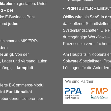
itabler
zu gestalten. Unter
PRINTBUYER
– Einkauf
d – per
arke E-Business Print
Obility wird als
SaaS in de
e
und
jedes
dank offener Schnittstellen
Systemlandschaften. Die Pl
durchgängige Workflows – m
ein smartes MIS/ERP-
Prozesse zu vereinfachen 
ndern
leunigt
. Von der
Am Hauptsitz in Koblenz ent
n, Lager und Versand laufen
Software-Spezialisten, Pro
abhängig –
komplett
Lösungen für die Anforderun
Wir sind Partner:
grierte E-Commerce-Modul
int-Funktionalität
–
ngebundenen Editoren per