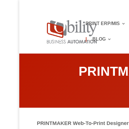
PRINT ERP/MIS
|
BLOG
Home
»
PRINTMAKER
»
Designer
PRINTMA
PRINTMAKER Web-To-Print Designe