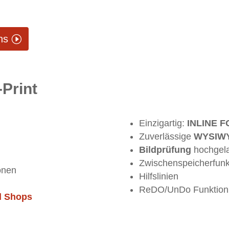
ns
Print
Einzigartig:
INLINE 
Zuverlässige
WYSIW
Bildprüfung
hochgela
Zwischenspeicherfunk
onen
Hilfslinien
ReDO/UnDo Funktion 
d Shops