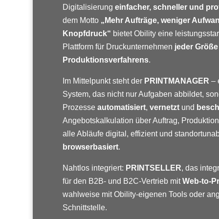
Digitalisierung
einfacher, schneller und prof
dem Motto
„Mehr Aufträge, weniger Aufwan
Knopfdruck“
bietet Obility eine leistungsst
Plattform für Druckunternehmen
jeder Größ
Produktionsverfahrens
.
Im Mittelpunkt steht der
PRINTMANAGER
– 
System, das nicht nur Aufgaben abbildet, so
Prozesse
automatisiert
,
vernetzt
und
besch
Angebotskalkulation über Auftrag, Produktio
alle Abläufe digital, effizient und standortun
browserbasiert
.
Nahtlos integriert:
PRINTSELLER
, das inte
für den B2B- und B2C-Vertrieb mit
Web-to-Pr
wahlweise mit Obility-eigenen Tools oder a
Schnittstelle.