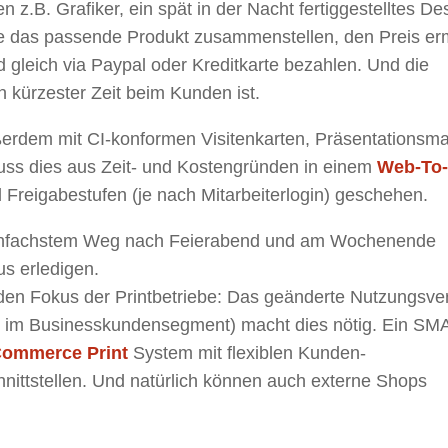
z.B. Grafiker, ein spät in der Nacht fertiggestelltes De
ie das passende Produkt zusammenstellen, den Preis erm
 gleich via Paypal oder Kreditkarte bezahlen. Und die
in kürzester Zeit beim Kunden ist.
erdem mit CI-konformen Visitenkarten, Präsentationsm
uss dies aus Zeit- und Kostengründen in einem
Web-To-
d Freigabestufen (je nach Mitarbeiterlogin) geschehen.
 einfachstem Weg nach Feierabend und am Wochenende
s erledigen.
den Fokus der Printbetriebe: Das geänderte Nutzungsve
e im Businesskundensegment) macht dies nötig. Ein S
Commerce Print
System mit flexiblen Kunden-
nittstellen. Und natürlich können auch externe Shops