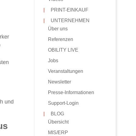
|
PRINT-EINKAUF
|
UNTERNEHMEN
Über uns
rker
Referenzen
e
OBILITY LIVE
Jobs
sten
Veranstaltungen
Newsletter
.
Presse-Informationen
ch und
Support-Login
|
BLOG
Übersicht
us
MIS/ERP