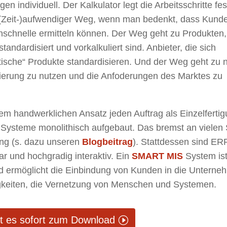
en individuell. Der Kalkulator legt die Arbeitsschritte fe
n (Zeit-)aufwendiger Weg, wenn man bedenkt, dass Kund
nschnelle ermitteln können. Der Weg geht zu Produkten,
andardisiert und vorkalkuliert sind. Anbieter, die sich
otische“ Produkte standardisieren. Und der Weg geht zu
sierung zu nutzen und die Anfoderungen des Marktes zu
m handwerklichen Ansatz jeden Auftrag als Einzelfertig
 Systeme monolithisch aufgebaut. Das bremst an vielen 
rung (s. dazu unseren
Blogbeitrag
). Stattdessen sind ERP
r und hochgradig interaktiv. Ein
SMART MIS
System ist
nd ermöglicht die Einbindung von Kunden in die Unterne
igkeiten, die Vernetzung von Menschen und Systemen.
ht es sofort zum Download