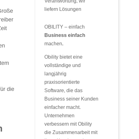
Verantwortung, wir
liefern Lösungen
Große
reiber
OBILITY – einfach
eit
Business einfach
machen
.
en
Obility bietet eine
stem
vollständige und
langjährig
praxisorientierte
ür die
Software, die das
Business seiner Kunden
einfacher macht.
Unternehmen
verbessern mit Obility
n
die Zusammenarbeit mit