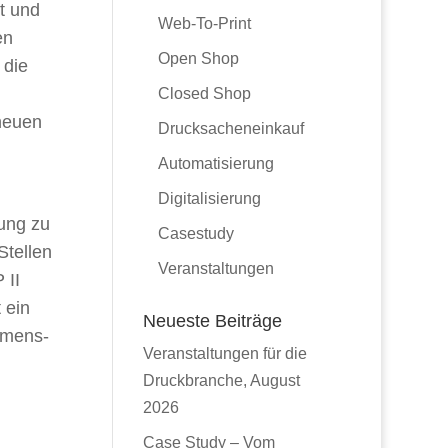
st und
Web-To-Print
en
Open Shop
 die
Closed Shop
 neuen
Drucksacheneinkauf
Automatisierung
Digitalisierung
ung zu
Casestudy
Stellen
Veranstaltungen
 II
 ein
Neueste Beiträge
hmens-
Veranstaltungen für die
Druckbranche, August
2026
Case Study – Vom